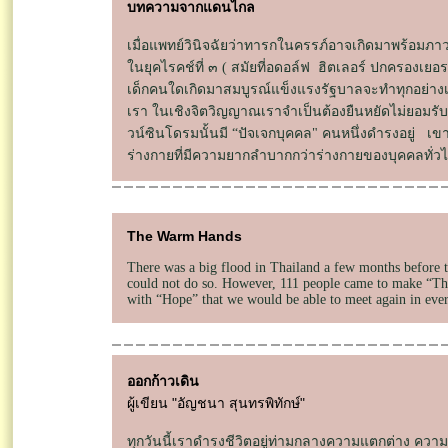
บทความจากแดนไกล
เมื่อแพทย์วินิจฉัยว่าทารกในครรภ์อาจเกิดมาพร้อมภา
ในยุคไรคช์ที่ ๓ ( สมัยที่อดอล์ฟ ฮิตเลอร์ ปกครองเยอรมน
เด็กคนใดเกิดมาสมบูรณ์แข็งแรงรัฐบาลจะทำทุกอย่างเพื
เรา ในเชิงจิตวิญญาณเราจำเป็นต้องยืนหยัดไม่ยอมรับค
วน์ซินโดรมนั้นมี “ปัจเจกบุคคล" คนหนึ่งดำรงอยู่ เขา
ร่างกายที่มีความยากลำบากกว่าร่างกายของบุคคลทั่ว
The Warm Hands
There was a big flood in Thailand a few months before 
could not do so. However, 111 people came to make “The
with “Hope” that we would be able to meet again in ever
ออกก้าวเดิน
ผู้เขียน "อัญชนา สุนทรพิทักษ์"
ทุกวันนี้เราดำรงชีวิตอยู่ท่ามกลางความแตกต่าง ความ